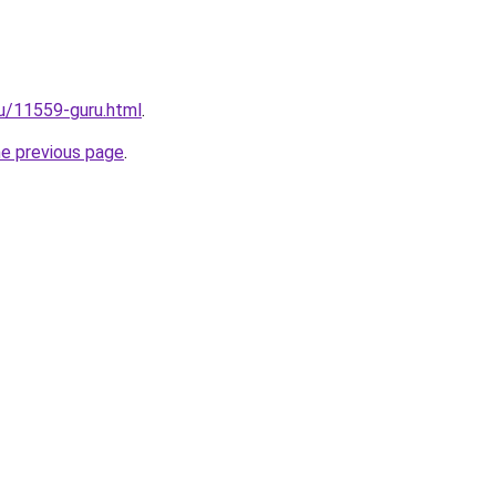
ru/11559-guru.html
.
he previous page
.